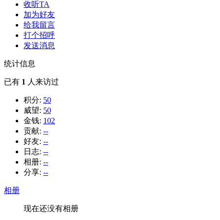
收听TA
加为好友
给我留言
打个招呼
发送消息
统计信息
已有
1
人来访过
积分:
50
威望:
50
金钱:
102
贡献:
--
好友:
--
日志:
--
相册:
--
分享:
--
相册
现在还没有相册