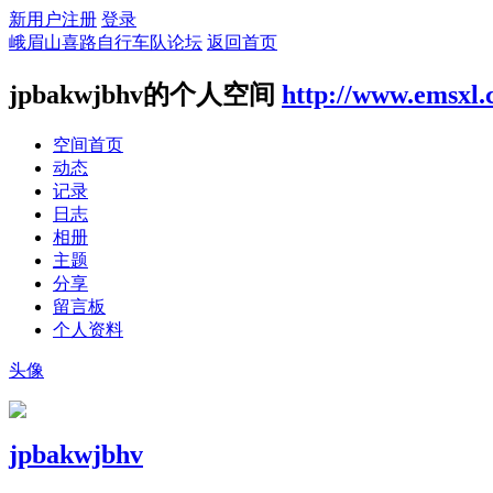
新用户注册
登录
峨眉山喜路自行车队论坛
返回首页
jpbakwjbhv的个人空间
http://www.emsxl
空间首页
动态
记录
日志
相册
主题
分享
留言板
个人资料
头像
jpbakwjbhv