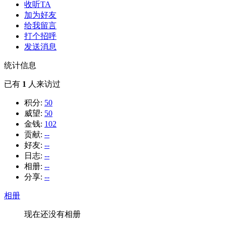
收听TA
加为好友
给我留言
打个招呼
发送消息
统计信息
已有
1
人来访过
积分:
50
威望:
50
金钱:
102
贡献:
--
好友:
--
日志:
--
相册:
--
分享:
--
相册
现在还没有相册