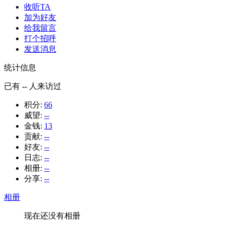
收听TA
加为好友
给我留言
打个招呼
发送消息
统计信息
已有
--
人来访过
积分:
66
威望:
--
金钱:
13
贡献:
--
好友:
--
日志:
--
相册:
--
分享:
--
相册
现在还没有相册